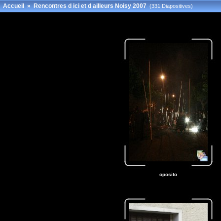
Accueil
»
Rencontres d ici et d ailleurs Noisy 2007
(331 Diapositives)
oposito