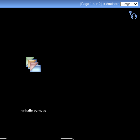
[Page 1 sur 2]
::
Atteindre
nathalie pernette