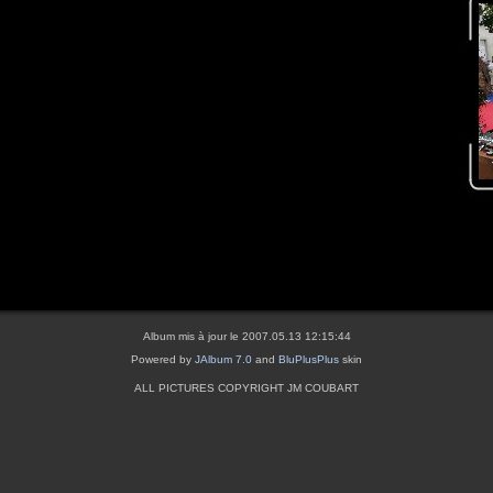
Album mis à jour le 2007.05.13 12:15:44
Powered by
JAlbum 7.0
and
BluPlusPlus
skin
ALL PICTURES COPYRIGHT JM COUBART