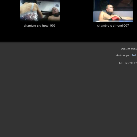
chambre s d hotel 006
chambre s d hotel 007
Album mis 
Animé par
Jal
ALL PICTU