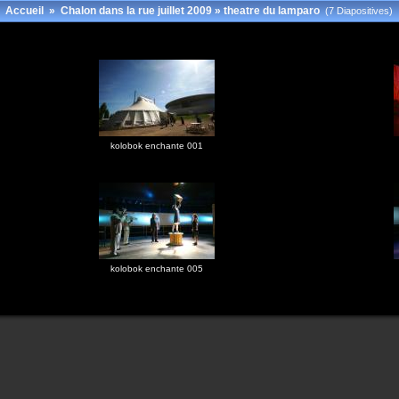
Accueil
»
Chalon dans la rue juillet 2009
»
theatre du lamparo
(7 Diapositives)
kolobok enchante 001
kolobok enchante 005