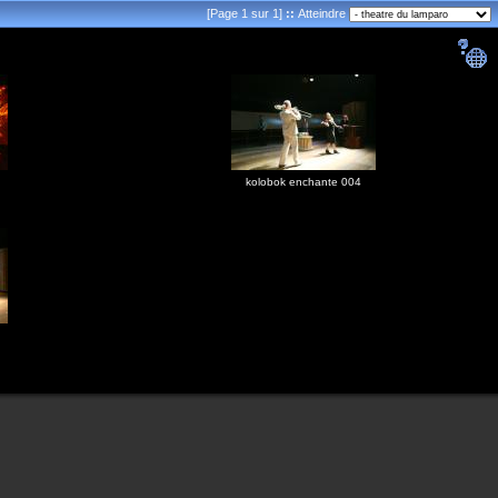
[Page 1 sur 1]
::
Atteindre
kolobok enchante 004