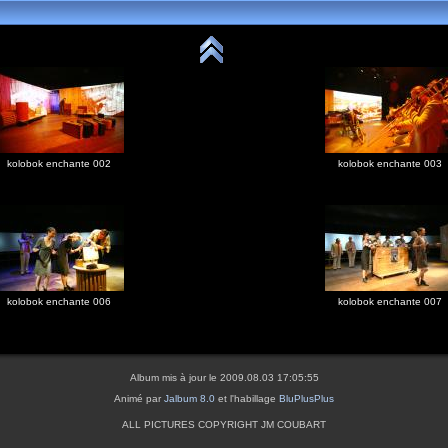
kolobok enchante 002
kolobok enchante 003
kolobok enchante 006
kolobok enchante 007
Album mis à jour le 2009.08.03 17:05:55
Animé par
Jalbum 8.0
et l'habillage
BluPlusPlus
ALL PICTURES COPYRIGHT JM COUBART