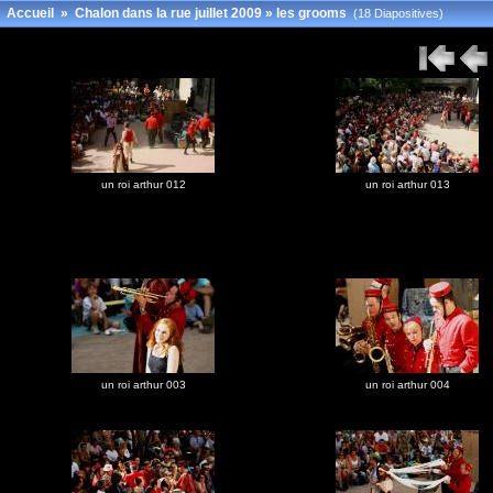
Accueil
»
Chalon dans la rue juillet 2009
»
les grooms
(18 Diapositives)
un roi arthur 012
un roi arthur 013
un roi arthur 003
un roi arthur 004