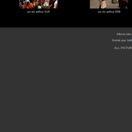
un roi arthur 016
un roi arthur 006
Album mis 
Animé par
Jal
ALL PICTU