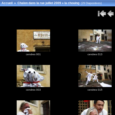
Accueil
»
Chalon dans la rue juillet 2009
»
la chouing
(29 Diapositives)
cendres 001
cendres 013
cendres 003
cendres 015