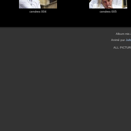
cendres 004
cendres 005
Album mis 
Animé par
Jal
ALL PICTU