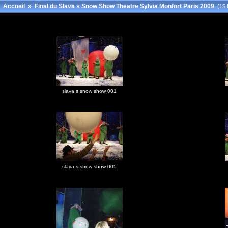
Accueil
»
Final du Slava s Snow Show Theatre Sylvia Monfort Paris 2009
(15 
slava s snow show 001
slava s snow show 005