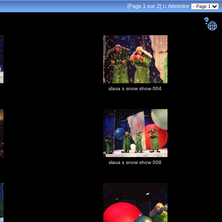
[Page 1 sur 2]
::
Atteindre
slava s snow show 004
slava s snow show 008