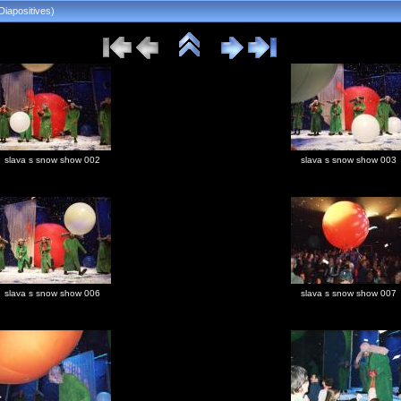
Diapositives)
slava s snow show 002
slava s snow show 003
slava s snow show 006
slava s snow show 007