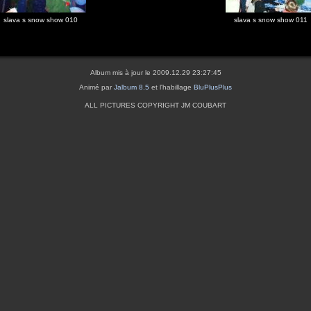
slava s snow show 010
slava s snow show 011
Album mis à jour le 2009.12.29 23:27:45
Animé par
Jalbum 8.5
et l'habillage
BluPlusPlus
ALL PICTURES COPYRIGHT JM COUBART