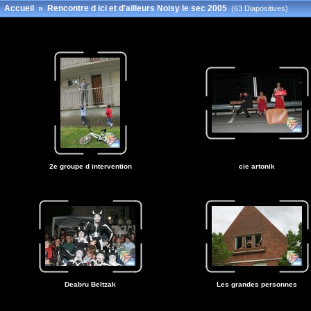
Accueil
»
Rencontre d ici et d'ailleurs Noisy le sec 2005
(63 Diapositives)
2e groupe d intervention
cie artonik
Deabru Beltzak
Les grandes personnes