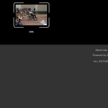
Ulik
Album mis 
Powered by
ALL PICTU