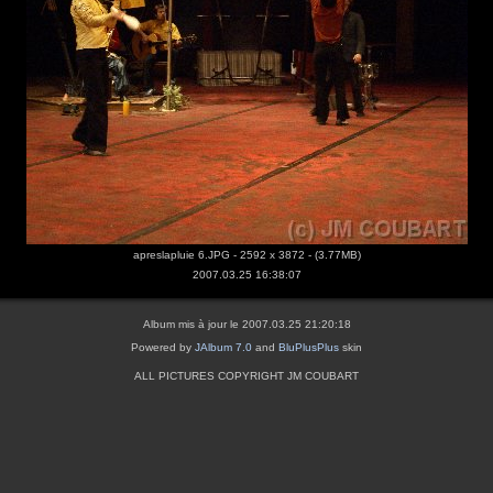
apreslapluie 6.JPG - 2592 x 3872 - (3.77MB)
2007.03.25 16:38:07
Album mis à jour le 2007.03.25 21:20:18
Powered by
JAlbum 7.0
and
BluPlusPlus
skin
ALL PICTURES COPYRIGHT JM COUBART