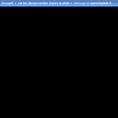
Accueil
»
cie les desaccordes Apres la pluie
»
apreslapluie 6
Affichage de