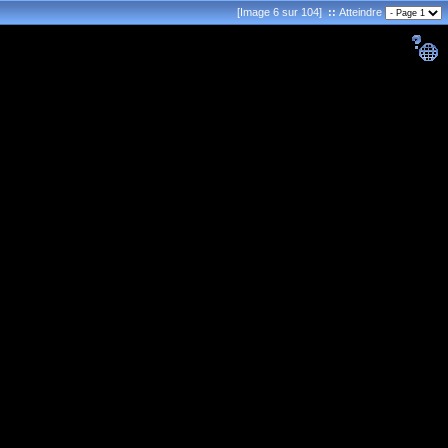
[Image 6 sur 104]
::
Atteindre