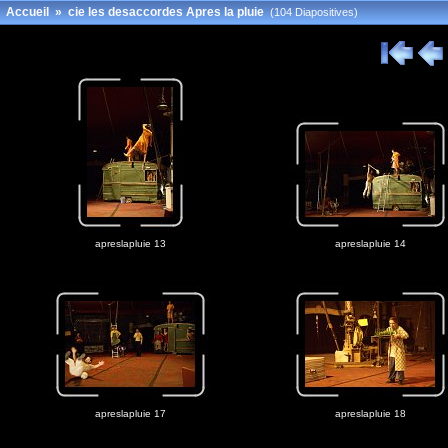
Accueil
»
cie les desaccordes Apres la pluie
(104 Diapositives)
apreslapluie 13
apreslapluie 14
apreslapluie 17
apreslapluie 18