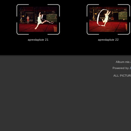
apreslapluie 21
apreslapluie 22
Album mis 
Powered by
ALL PICTU