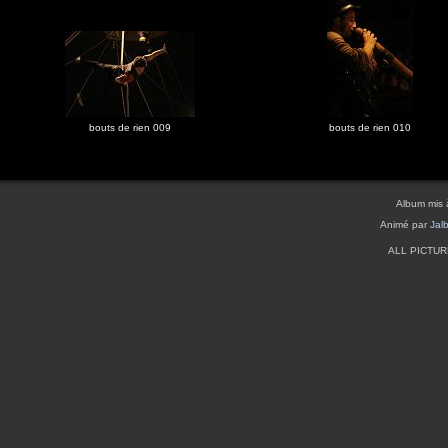
bouts de rien 009
bouts de rien 010
Album mis 
Animé par
Jal
ALL PICTU