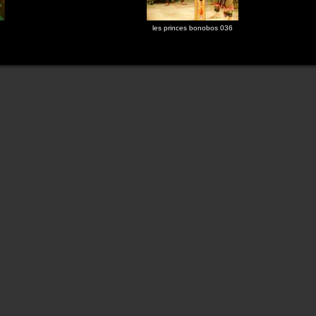
les princes bonobos 036