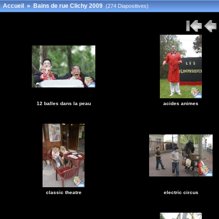
Accueil
»
Bains de rue Clichy 2009
(274 Diapositives)
12 balles dans la peau
acides animes
classic theatre
electric circus