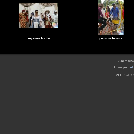
mystere bouffe
peinture lunaire
Album mis 
Animé par
Jal
ALL PICTU