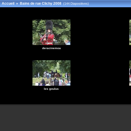
Accueil
»
Bains de rue Clichy 2008
(144 Diapositives)
deracinemoa
les goulus