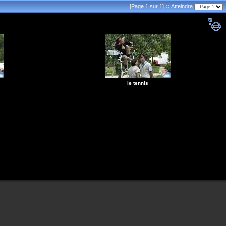
[Page 1 sur 1]
::
Atteindre
le tennis