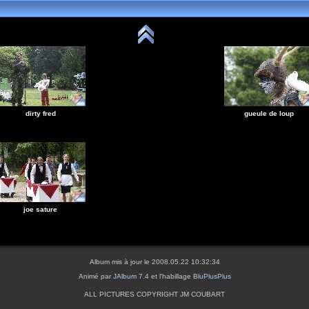
dirty fred
gueule de loup
joe sature
Album mis à jour le 2008.05.22 10:32:34
Animé par
JAlbum 7.4
et l'habillage
BluPlusPlus
ALL PICTURES COPYRIGHT JM COUBART