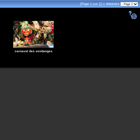
[Page 1 sur 1]
::
Atteindre
carnaval des vendanges