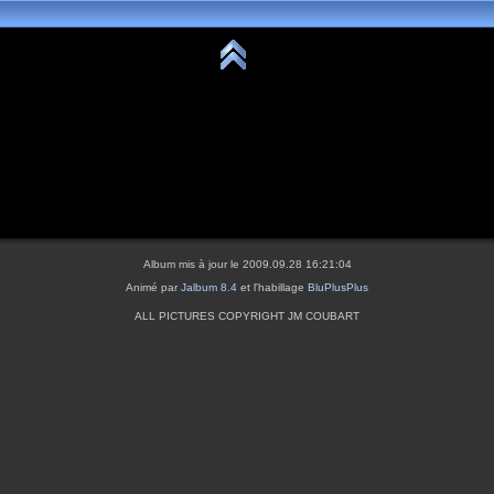
Album mis à jour le 2009.09.28 16:21:04
Animé par
Jalbum 8.4
et l'habillage
BluPlusPlus
ALL PICTURES COPYRIGHT JM COUBART