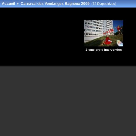
Accueil
»
Carnaval des Vendanges Bagneux 2009
(72 Diapositives)
2 eme grp d intervention